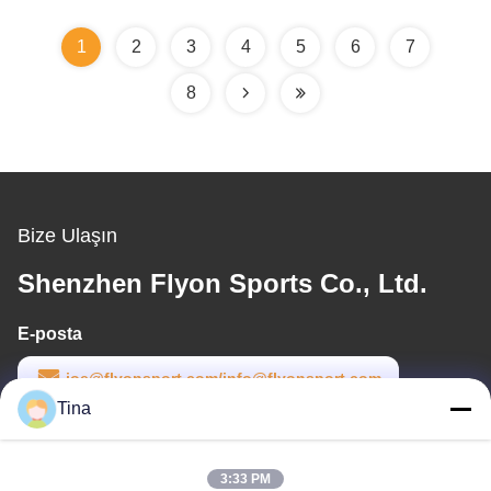
1
2
3
4
5
6
7
8
Bize Ulaşın
Shenzhen Flyon Sports Co., Ltd.
E-posta
joe@flyonsport.com/info@flyonsport.com
Tina
Çalışma saati
9:00-18:00
3:33 PM