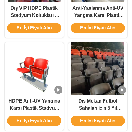
Dış VIP HDPE Plastik
Anti-Yaşlanma Anti-UV
Stadyum Koltukları 5
Yangına Karşı Plastik
Yıllık Garanti ve Özel
Stadyum Sandalyesi
En İyi Fiyatı Alın
En İyi Fiyatı Alın
Renklerle
Sabit Stadyum
Koltukları ve Bleacher
Koltukları
HDPE Anti-UV Yangına
Dış Mekan Futbol
Karşı Plastik Stadyum
Sahaları için 5 Yıl
Oturma Sandalyesi VIP
Garantili Anti UV HDPE
En İyi Fiyatı Alın
En İyi Fiyatı Alın
Tribün Oturma
Plastik Stadyum
Sandalyesi
Koltuğu