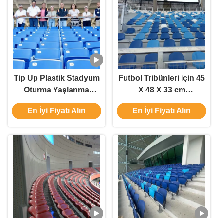
Tip Up Plastik Stadyum
Futbol Tribünleri için 45
Oturma Yaşlanma
X 48 X 33 cm
Karşıtı UV Önleyici
Boyutlarında ve 5 Yıl
En İyi Fiyatı Alın
En İyi Fiyatı Alın
Yangına Dayanıklı
Garantili Kova Tipi PP
Plastik Stadyum
Koltuğu