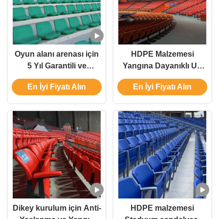
Oyun alanı arenası için
HDPE Malzemesi
5 Yıl Garantili ve
Yangına Dayanıklı UV
Özelleştirilmiş Renkli
Korumalı Plastik
En İyi Fiyatı Alın
En İyi Fiyatı Alın
HDPE Malzemeden
Stadyum Oturma ve
Plastik Stadyum Oturma
Tribün Koltuğu
Sandalyesi
Dikey kurulum için Anti-
HDPE malzemesi