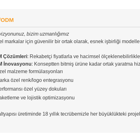
/ODM
 vizyonunuz, bizim uzmanlığımız
l markalar için güvenilir bir ortak olarak, esnek işbirliği modell
 Çözümleri
: Rekabetçi fiyatlarla ve hacimsel ölçeklenebilirlikle
 İnovasyonu
: Konseptten bitmiş ürüne kadar ortak yaratma hizm
zel malzeme formülasyonları
arka özel renk/logo entegrasyonu
erformansı özel yüzey dokuları
aketleme ve lojistik optimizasyonu
ltyapısı üretiminde 18 yıllık tecrübemizle her büyüklükteki projel