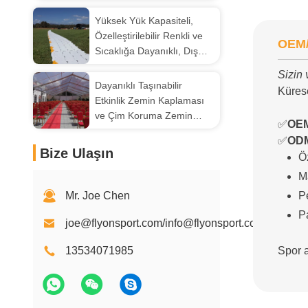
sertifikalı dayanıklı tam
dökme koşu pistleri
Yüksek Yük Kapasiteli,
Özelleştirilebilir Renkli ve
OEM
Sıcaklığa Dayanıklı, Dış
Mekan Kullanımı İçin HDPE
Sizin
Malzemeden Taşınabilir
Dayanıklı Taşınabilir
Kürese
Etkinlik Zemin Kaplaması
Etkinlik Zemin Kaplaması
ve Çim Koruma Zemin
✅
OEM
Kaplaması, 20 TON Yük
✅
ODM
Kapasitesi ve 30,48 cm x
Bize Ulaşın
Ö
10,16 cm x 1,8 cm
Boyutlarında
M
Mr. Joe Chen
P
P
joe@flyonsport.com/info@flyonsport.com
13534071985
Spor a