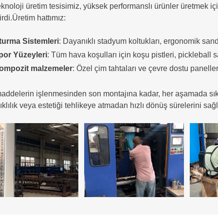
knoloji üretim tesisimiz, yüksek performanslı ürünler üretmek i
tirdi.Üretim hattımız:
turma Sistemleri
: Dayanıklı stadyum koltukları, ergonomik san
por Yüzeyleri
: Tüm hava koşulları için koşu pistleri, pickleball s
ompozit malzemeler
: Özel çim tahtaları ve çevre dostu paneller
ddelerin işlenmesinden son montajına kadar, her aşamada sıkı k
klılık veya estetiği tehlikeye atmadan hızlı dönüş sürelerini sağl