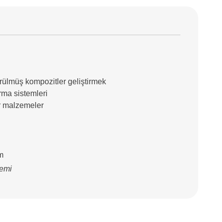
ürülmüş kompozitler geliştirmek
rma sistemleri
tr malzemeler
im
temi