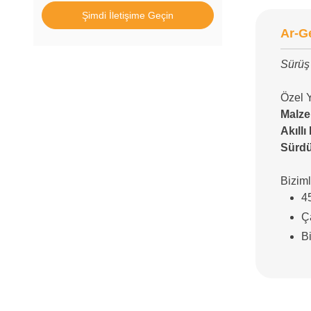
Şimdi İletişime Geçin
Ar-G
Sürüş
Özel Y
Malze
Akıll
Sürdü
Biziml
45
Ça
Bi