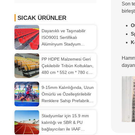
Son te
birleş
SICAK ÜRÜNLER
O
Dayanıklı ve Taşınabilir
S
ISO9001 Sertifikalı
K
Alüminyum Stadyum
Tribünleri, Özelleştirilmiş
Koltuklarla
Hamma
PP HDPE Malzemesi Geri
dayanı
Çekilebilir Tribün Koltukları,
480 cm * 552 cm * 780 cm
Boyutlarında ve 2 Yıl
Garantili
9-15mm Kalınlığında, Uzun
Ömürlü ve Özelleştirilebilir
Renklere Sahip Prefabrike
Atletizm Koşu Pisti
Stadyumlar için 15.9 mm
kalınlığı ve SBR & PU
bağlayıcıları ile IAAF