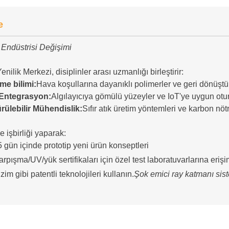
e
 Endüstrisi Değişimi
enilik Merkezi, disiplinler arası uzmanlığı birleştirir:
me bilimi:
Hava koşullarına dayanıklı polimerler ve geri dönüşt
ı Entegrasyon:
Algılayıcıya gömülü yüzeyler ve IoT'ye uygun otu
rülebilir Mühendislik:
Sıfır atık üretim yöntemleri ve karbon nö
e işbirliği yaparak:
 gün içinde prototip yeni ürün konseptleri
rpışma/UV/yük sertifikaları için özel test laboratuvarlarına eriş
zim gibi patentli teknolojileri kullanın.
Şok emici ray katmanı sis