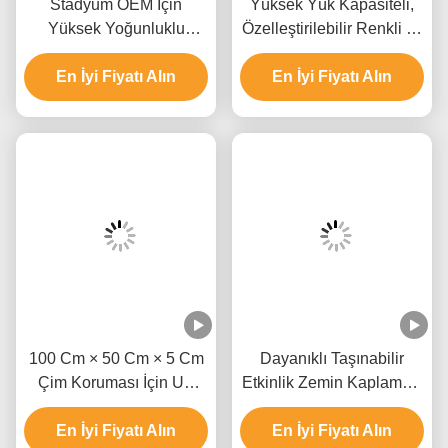
Polietilen Taşınabilir
Sıcaklığa Dayanıklı, Dış
En İyi Fiyatı Alın
Etkinlik Döşeme
Mekan Kullanımı İçin
En İyi Fiyatı Alın
HDPE Malzemeden
Taşınabilir Etkinlik Zemin
Kaplaması
100 Cm × 50 Cm × 5 Cm
Dayanıklı Taşınabilir
Çim Koruması İçin UV
Etkinlik Zemin Kaplaması
Dayanımlı Taşınabilir
ve Çim Koruma Zemin
En İyi Fiyatı Alın
Etkinlik Döşeme
Kaplaması, 20 TON Yük
En İyi Fiyatı Alın
Kapasitesi ve 30,48 cm x
10,16 cm x 1,8 cm