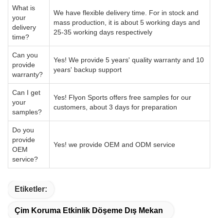
mass production, it is about 5 working days and
delivery
25-35 working days respectively
time?
Can you
Yes! We provide 5 years' quality warranty and 10
provide
years' backup support
warranty?
Can I get
Yes! Flyon Sports offers free samples for our
your
customers, about 3 days for preparation
samples?
Do you
provide
Yes! we provide OEM and ODM service
OEM
service?
Etiketler:
Çim Koruma Etkinlik Döşeme Dış Mekan
Rot Proof Etkinlik Döşeme Dış Mekan