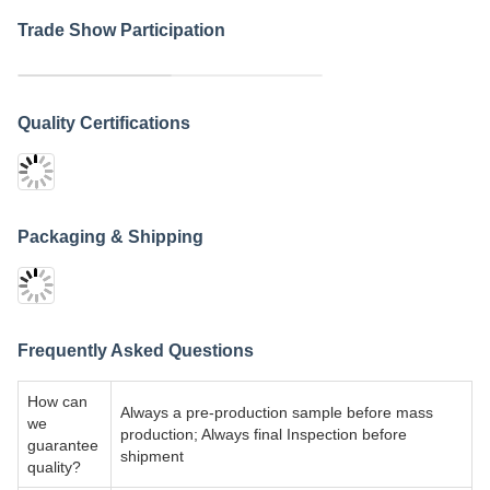
Trade Show Participation
Quality Certifications
Packaging & Shipping
Frequently Asked Questions
How can
Always a pre-production sample before mass
we
production; Always final Inspection before
guarantee
shipment
quality?
What is
We have flexible delivery time. For in stock and
your