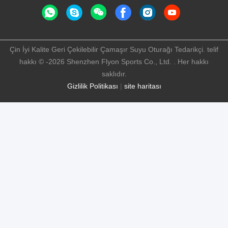
Çin İyi Kalite Geri Çekilebilir Çamaşır Suyu Oturağı Tedarikçi. telif
hakkı © -2026 Shenzhen Flyon Sports Co., Ltd. . Her hakkı
saklıdır.
Gizlilik Politikası
|
site haritası